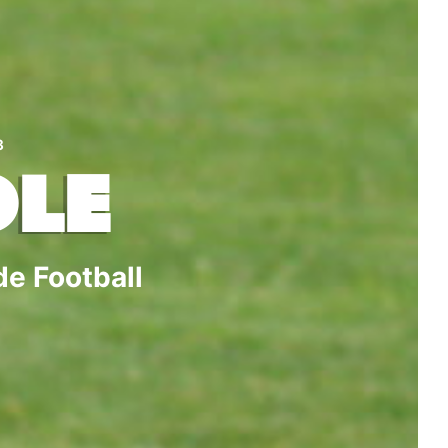
3
OLE
de Football