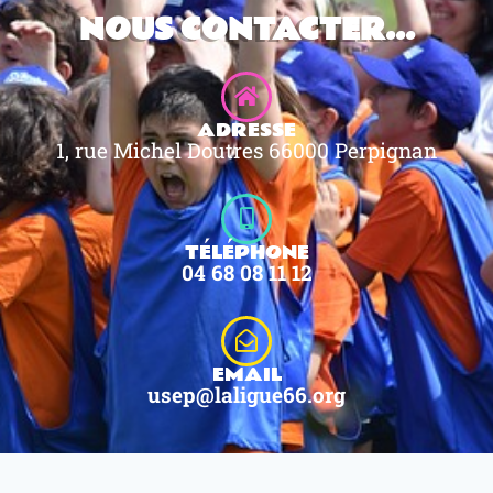
NOUS CONTACTER...
ADRESSE
1, rue Michel Doutres 66000 Perpignan
TÉLÉPHONE
04 68 08 11 12
EMAIL
usep@laligue66.org